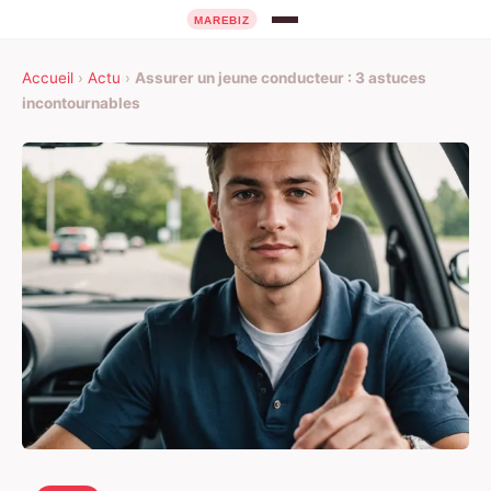
Accueil
›
Actu
›
Assurer un jeune conducteur : 3 astuces
incontournables