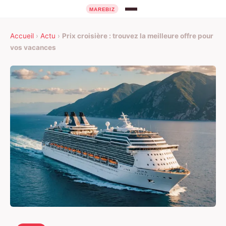
Accueil
›
Actu
›
Prix croisière : trouvez la meilleure offre pour
vos vacances